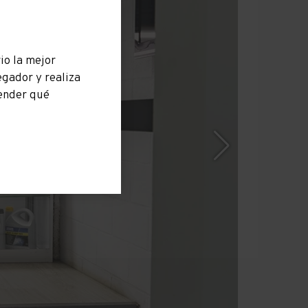
io la mejor
egador y realiza
ender qué