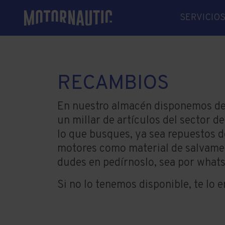
SERVICIO
MECÁNIC
ELECTRÓ
ELECTRIC
RECAMBIOS
LINEAS D
RECAMBI
En nuestro almacén disponemos de
un millar de artículos del sector d
SOLDADU
lo que busques, ya sea repuestos 
VARADER
motores como material de salvamen
INVERNA
dudes en pedírnoslo, sea por whats
GESTORÍA
Si no lo tenemos disponible, te lo 