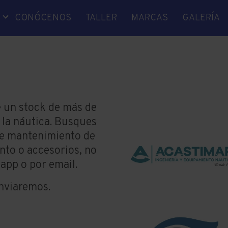
S
CONÓCENOS
TALLER
MARCAS
GALERÍA
A
NICA
IDAD
E EJES
OS
 un stock de más de
e la náutica. Busques
RA
de mantenimiento de
O
to o accesorios, no
JE
app o por email.
enviaremos.