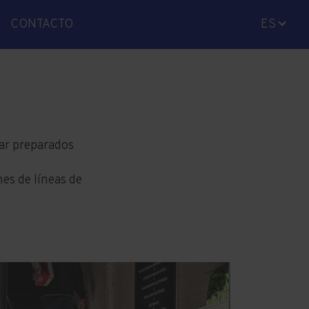
CONTACTO
ES
CA
EN
ar preparados
es de líneas de
.