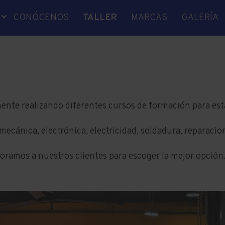
CONÓCENOS
TALLER
MARCAS
GALERÍA
A
ICA
IDAD
 EJES
S
nte realizando diferentes cursos de formación para est
RA
ecánica, electrónica, electricidad, soldadura, reparacion
O
E
oramos a nuestros clientes para escoger la mejor opción