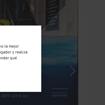
io la mejor
egador y realiza
ender qué