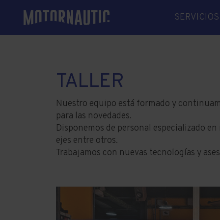
SERVICIOS
MECÁNIC
ELECTRÓN
ELECTRIC
TALLER
LINEAS DE
RECAMBIO
Nuestro equipo está formado y continuame
para las novedades.
SOLDADU
Disponemos de personal especializado en m
VARADER
ejes entre otros.
INVERNAJ
Trabajamos con nuevas tecnologías y ases
GESTORÍA