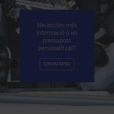
Necessites més
informació o un
pressupost
personalitzat?
CONTACTA'NS