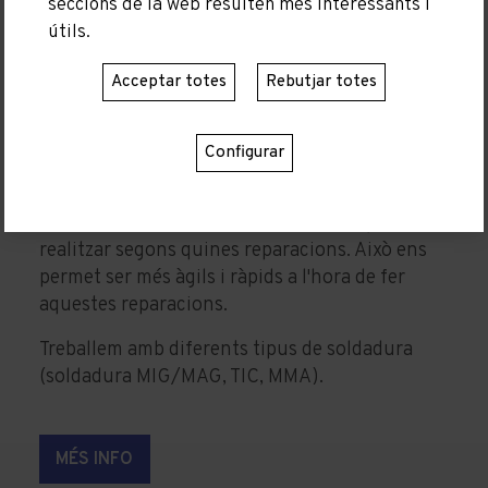
seccions de la web resulten més interessants i
útils.
Acceptar totes
Rebutjar totes
SOLDADURA
Configurar
Disposem de taller propi de metal·listeria que
ens permet realitzar reparacions metàl·liques i
construir-nos els nostres útils a mida per
realitzar segons quines reparacions. Això ens
permet ser més àgils i ràpids a l'hora de fer
aquestes reparacions.
Treballem amb diferents tipus de soldadura
(soldadura MIG/MAG, TIC, MMA).
MÉS INFO