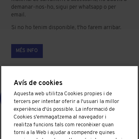
demanar-nos-ho, sigui per whatsapp o per
email.
Si no ho tenim disponible, t'ho farem arribar.
MÉS INFO
Avís de cookies
Aquesta web utilitza Cookies propies i de
tercers per intentar oferir a l'usuari la millor
experiència d'ús possible. La informació de
Cookies s'emmagatzema al navegador i
realitza funcions tals com reconèixer quan
torni a la Web i ajudar a compendre quines