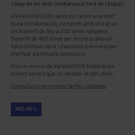
s'hagi de fer amb l'embarcació fora de l'aigua?
A VARADOR 2000 (amb qui tenim una molt
bona col·laboració), comptem amb una grua i
un travelift de fins a 200 tones i propera
travelift de 400 tones per treure qualsevol
tipus d'embarcació i d'aquesta manera poder
efectuar els treballs necessaris.
Dins el recinte de Varador2000 trobaràs els
millors serveis que un varador et pot oferir.
Consulta'ns les nostres tarifes i estades.
MÉS INFO