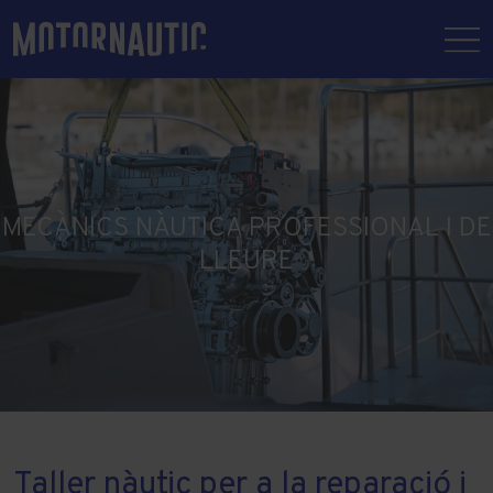
MECÀNICS NÀUTICA PROFESSIONAL I DE
LLEURE
Taller nàutic per a la reparació i