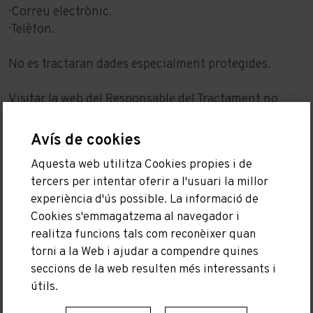
· Correu electrònic.
· Telèfon.
No es tractaran dades especialment protegides.
Visitar la web del Responsable del Tractament no
suposa que l'usuari estigui obligat a facilitar cap
informació sobre si mateix, és una web totalment
Avís de cookies
informativa.
Aquesta web utilitza Cookies propies i de
tercers per intentar oferir a l'usuari la millor
Quan envieu una consulta mitjançant el formulari de
experiència d'ús possible. La informació de
contacte, l'usuari haurà de prestar la seva acceptació
Cookies s'emmagatzema al navegador i
i consentiment al tractament de les seves dades
realitza funcions tals com reconèixer quan
personals de conformitat amb aquesta Política de
torni a la Web i ajudar a compendre quines
Protecció de Dades. Si no accepteu els termes de la
seccions de la web resulten més interessants i
Política de Protecció de Dades, l'usuari no podrà
útils.
utilitzar el formulari de contacte.