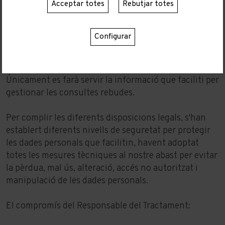
Acceptar totes
Rebutjar totes
L'usuari haurà de facilitar al Responsable del
Tractament les dades personals que se li puguin
requerir quan utilitzi el formulari de contacte.
Configurar
Finalitat. Amb quina finalitat tractem les vostres
dades personals?
Únicament es farà servir la informació que faciliti per
gestionar les consultes rebudes.
Per complir les diferents disposicions legals, s'han
establert diferents nivells de seguretat per protegir
les dades personals que facilitin, havent adoptat
totes les mesures tècniques al nostre abast per evitar
la pèrdua, mal ús, alteració, accés no autoritzat i
manipulació de les dades personals.
El compromís del Responsable del Tractament: