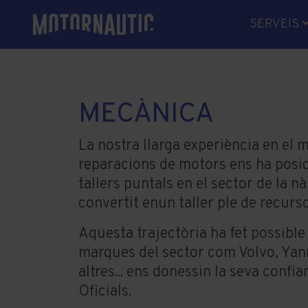
SERVEIS
MECÀNI
ELECTRÒ
ELECTRIC
MECÀNICA
LÍNIES D'
RECANVI
La nostra llarga experiència en el 
reparacions de motors ens ha posi
SOLDADU
tallers puntals en el sector de la nà
VARADOR
convertit enun taller ple de recurso
HIVERNA
Aquesta trajectòria ha fet possibl
GESTORI
marques del sector com Volvo, Yanm
altres... ens donessin la seva confia
Oficials.