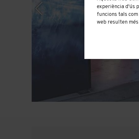
experiència d'ús 
funcions tals com
web resulten més i