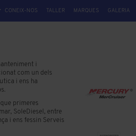
CONEIX-NOS
TALLER
MARQUES
GALERIA
CA
NICA
ITAT
 EIXOS
S
manteniment i
cionat com un dels
RA
utica i ens ha
s.
TGE
e que primeres
A
ar, SoleDiesel, entre
nça i ens fessin Serveis