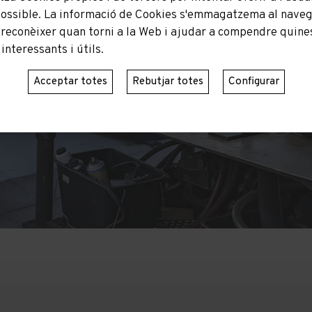
possible. La informació de Cookies s'emmagatzema al navega
 reconèixer quan torni a la Web i ajudar a compendre quines
nteressants i útils.
Acceptar totes
Rebutjar totes
Configurar