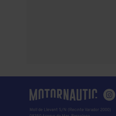
Moll de Llevant S/N (Recinte Varador 2000)