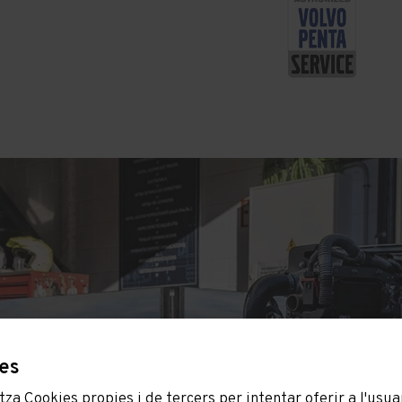
ies
za Cookies propies i de tercers per intentar oferir a l'usuar