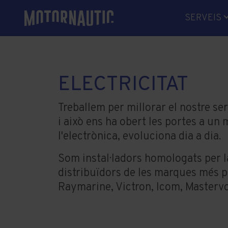
SERVEIS
MECÀNIC
ELECTRÒ
ELECTRIC
ELECTRICITAT
LÍNIES D'
RECANVI
Treballem per millorar el nostre ser
i això ens ha obert les portes a un
SOLDADU
l'electrònica, evoluciona dia a dia.
VARADOR
Som instal·ladors homologats per 
HIVERNA
distribuïdors de les marques més 
GESTORI
Raymarine, Victron, Icom, Mastervolt