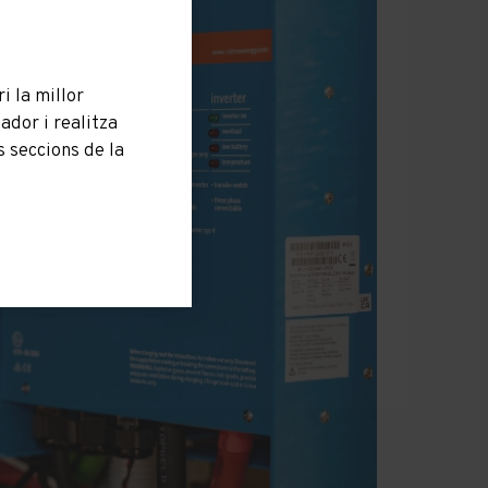
i la millor
dor i realitza
 seccions de la