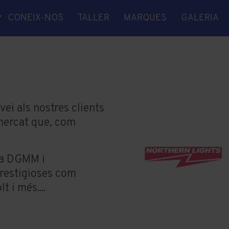
CONEIX-NOS
TALLER
MARQUES
GALERIA
A
NICA
ITAT
 EIXOS
S
vei als nostres clients
 mercat que, com
RA
la DGMM i
TGE
prestigioses com
A
 i més....