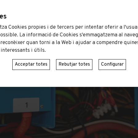
ies
za Cookies propies i de tercers per intentar oferir a l'usuar
possible. La informació de Cookies s'emmagatzema al navega
 reconèixer quan torni a la Web i ajudar a compendre quines
nteressants i útils.
Acceptar totes
Rebutjar totes
Configurar