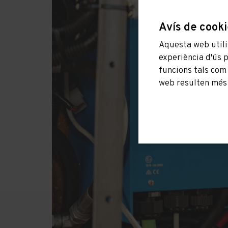
Avís de cook
Aquesta web utilit
experiència d'ús 
funcions tals com
web resulten més i